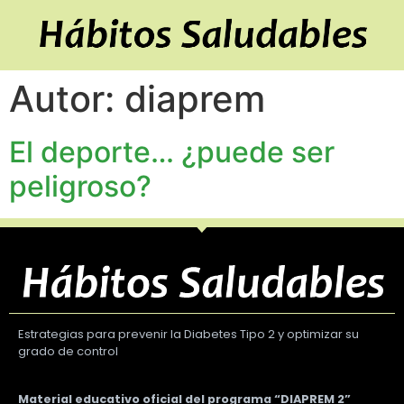
Autor:
diaprem
El deporte… ¿puede ser
peligroso?
Estrategias para prevenir la Diabetes Tipo 2 y optimizar su
grado de control
Material educativo oficial del programa “DIAPREM 2”